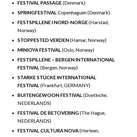
FESTIVAL PASSAGE
(Denmark)
SPRINGFESTIVAL
Copenhaguen (Denmark)
FESTSPILLENE I NORD-NORGE
(Harstad,
Norway)
STOPPESTED VERDEN
(Hamar, Norway)
MINIOYA FESTIVAL
(Oslo, Norway)
FESTSPILLENE – BERGEN INTERNATIONAL
FESTIVAL
(Bergen, Norway)
STARKE STÜCKE INTERNATIONAL
FESTIVAL
(Frankfurt, GERMANY)
BUITENGEWOON FESTIVAL
(Doetinche,
NEDERLANDS)
FESTIVAL DE BETOVERING
(The Hague,
NEDERLANDS)
FESTIVAL CULTURA NOVA
(Herleen,