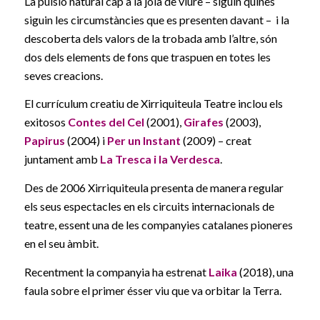
La pulsió natural cap a la joia de viure – siguin quines
siguin les circumstàncies que es presenten davant – i la
descoberta dels valors de la trobada amb l’altre, són
dos dels elements de fons que traspuen en totes les
seves creacions.
El currículum creatiu de Xirriquiteula Teatre inclou els
exitosos
Contes del Cel
(2001),
Girafes
(2003),
Papirus
(2004) i
Per un Instant
(2009) – creat
juntament amb
La Tresca i la Verdesca
.
Des de 2006 Xirriquiteula presenta de manera regular
els seus espectacles en els circuits internacionals de
teatre, essent una de les companyies catalanes pioneres
en el seu àmbit.
Recentment la companyia ha estrenat
Laika
(2018), una
faula sobre el primer ésser viu que va orbitar la Terra.