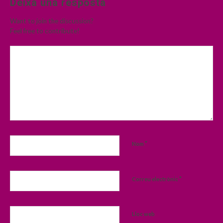
Deixa una resposta
Want to join the discussion?
Feel free to contribute!
*
Nom
*
Correu electrònic
Lloc web