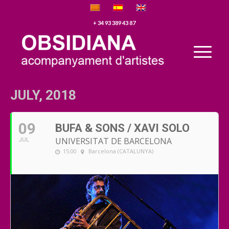
+ 34 93 389 43 87
JULY, 2018
09
BUFA & SONS / XAVI SOLO
UNIVERSITAT DE BARCELONA
JUL
15:00
Barcelona (CATALUNYA)