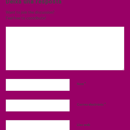
Deixa una resposta
Want to join the discussion?
Feel free to contribute!
*
Nom
*
Correu electrònic
Lloc web