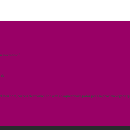
*
u electrònic
web
el meu nom, correu electrònic i lloc web en aquest navegador per a la pròxima vegada q