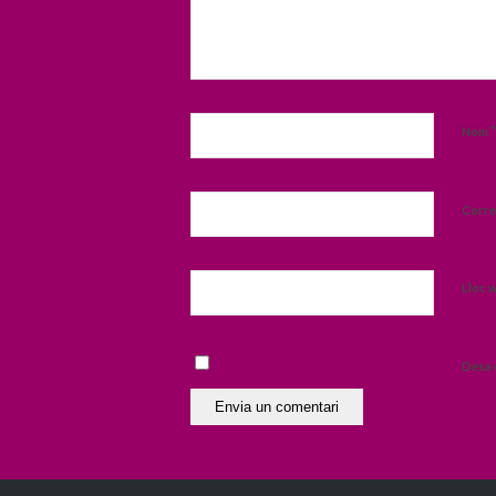
*
Nom
Corre
Lloc 
Desa 