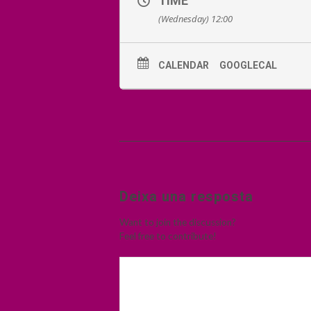
TIME
(Wednesday) 12:00
CALENDAR
GOOGLECAL
Deixa una resposta
Want to join the discussion?
Feel free to contribute!