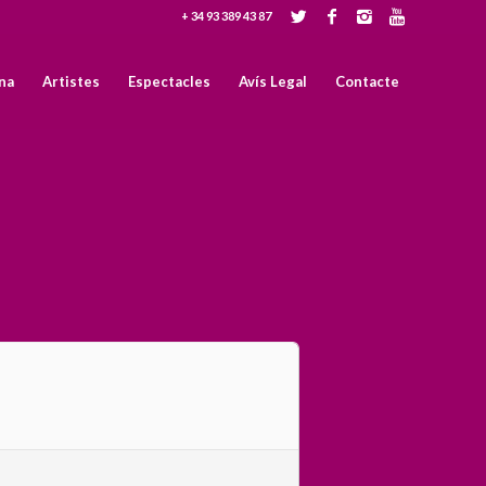
+ 34 93 389 43 87
na
Artistes
Espectacles
Avís Legal
Contacte