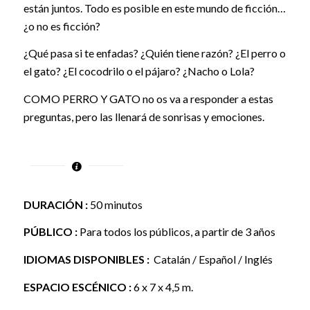
están juntos. Todo es posible en este mundo de ficción…
¿o no es ficción?
¿Qué pasa si te enfadas? ¿Quién tiene razón? ¿El perro o
el gato? ¿El cocodrilo o el pájaro? ¿Nacho o Lola?
COMO PERRO Y GATO no os va a responder a estas
preguntas, pero las llenará de sonrisas y emociones.
DURACIÓN :
50 minutos
PÚBLICO :
Para todos los públicos, a partir de 3 años
IDIOMAS DISPONIBLES :
Catalán / Español / Inglés
ESPACIO ESCÉNICO :
6 x 7 x 4,5 m.