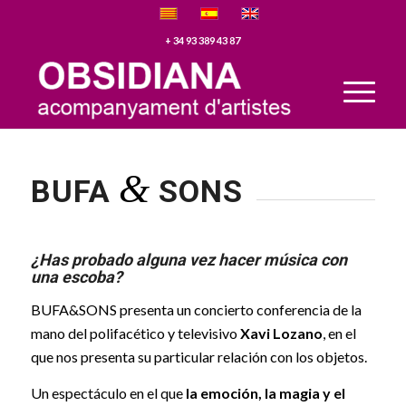
+ 34 93 389 43 87
Please set a mobile device fallback image for this video in your
wordpress backend
&
BUFA
SONS
¿Has probado alguna vez hacer música con
una escoba?
BUFA&SONS presenta un concierto conferencia de la
mano del polifacético y televisivo
Xavi Lozano
, en el
que nos presenta su particular relación con los objetos.
Un espectáculo en el que
la emoción, la magia y el