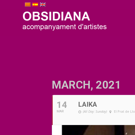
MARCH, 2021
14
LAIKA
(All Day: Sunday)
El Prat de L
MAR