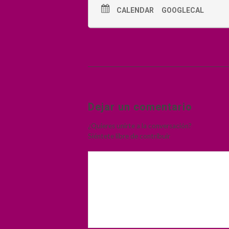
CALENDAR
GOOGLECAL
Dejar un comentario
¿Quieres unirte a la conversación?
Siéntete libre de contribuir