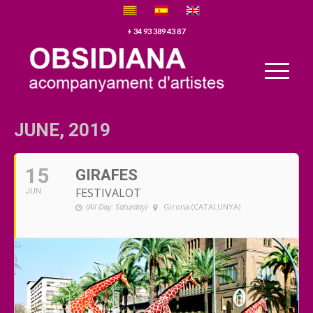
+ 34 93 389 43 87
JUNE, 2019
15
GIRAFES
FESTIVALOT
JUN
(All Day: Saturday)
Girona (CATALUNYA)