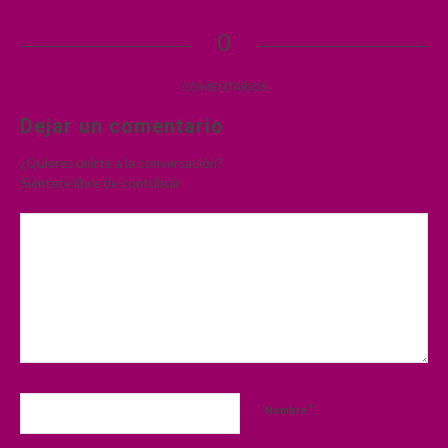
0
COMENTARIOS
Dejar un comentario
¿Quieres unirte a la conversación?
Siéntete libre de contribuir
*
Nombre