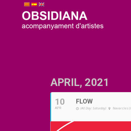
APRIL, 2021
10
FLOW
(All Day: Saturday)
Navarcles 
APR