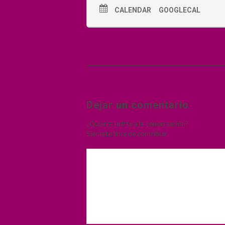
CALENDAR
GOOGLECAL
Dejar un comentario
¿Quieres unirte a la conversación?
Siéntete libre de contribuir