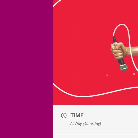
TIME
All Day (Saturday)