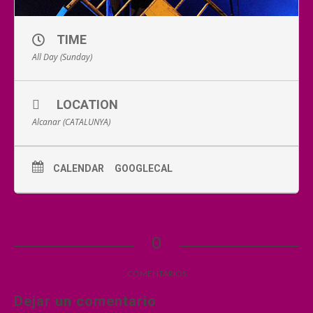
TIME
All Day (Sunday)
LOCATION
Alcanar (CATALUNYA)
CALENDAR
GOOGLECAL
0
COMENTARIOS
Dejar un comentario