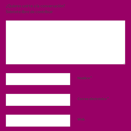
¿Quieres unirte a la conversación?
Siéntete libre de contribuir
*
Nombre
*
Correo electrónico
Web