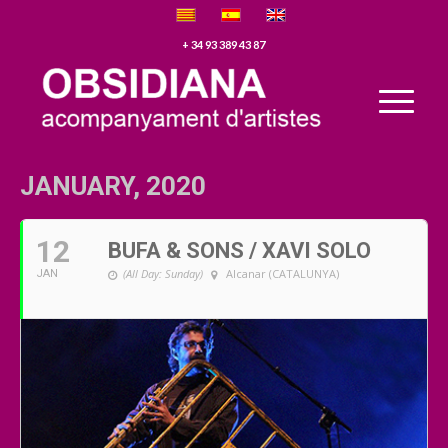
+ 34 93 389 43 87
JANUARY, 2020
12
BUFA & SONS / XAVI SOLO
(All Day: Sunday)
Alcanar (CATALUNYA)
JAN