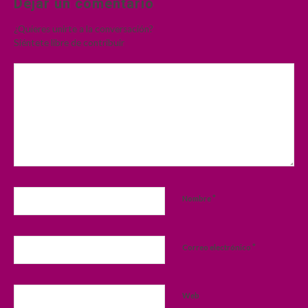
Dejar un comentario
¿Quieres unirte a la conversación?
Siéntete libre de contribuir
*
Nombre
*
Correo electrónico
Web