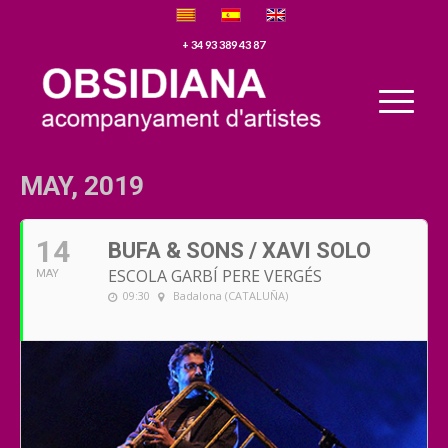
+ 34 93 389 43 87
MAY, 2019
14
BUFA & SONS / XAVI SOLO
ESCOLA GARBÍ PERE VERGÉS
MAY
09:30
Badalona (CATALUÑA)