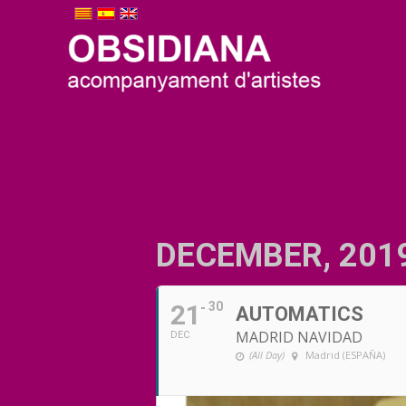
DECEMBER, 201
21
30
AUTOMATICS
MADRID NAVIDAD
DEC
(All Day)
Madrid (ESPAÑA)