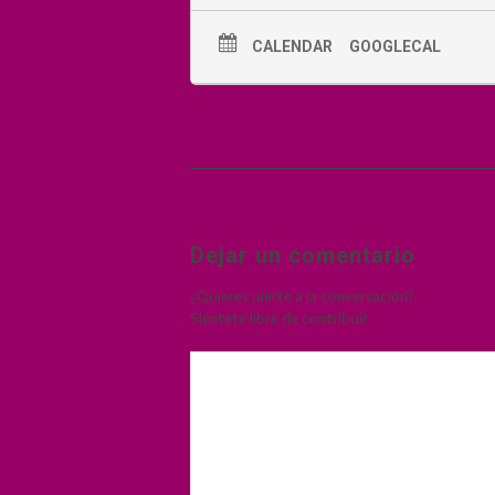
CALENDAR
GOOGLECAL
Dejar un comentario
¿Quieres unirte a la conversación?
Siéntete libre de contribuir